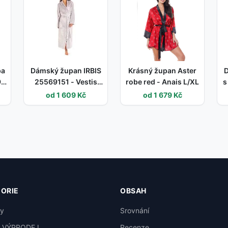
pa
Dámský župan IRBIS
Krásný župan Aster
D
9
25569151 - Vestis
robe red - Anais L/XL
s
is
světle šedá L
4
od 1 609 Kč
od 1 679 Kč
ORIE
OBSAH
y
Srovnání
A VÝPRODEJ
Recenze