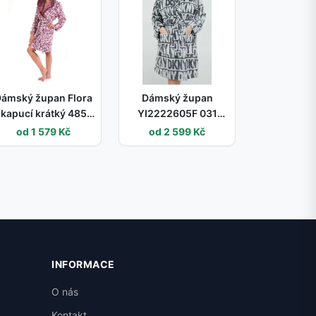
ámský župan Flora
Dámský župan
 kapucí krátký 4856
YI2222605F 031
803 vínový - Vestis
šedá - DKNY šedá XL
od 1 579 Kč
od 2 599 Kč
M
INFORMACE
O nás
Kontakt