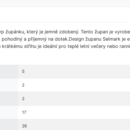
yp župánku, který je jemně zdobený. Tento župan je vyrob
 pohodlný a příjemný na dotek.Design županu Selmark je el
átkému střihu je ideální pro teplé letní večery nebo ranní
5
2
2
17
26