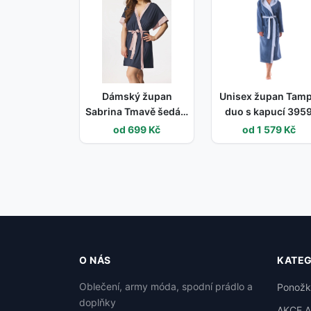
Dámský župan
Unisex župan Tam
Sabrina Tmavě šedá s
duo s kapucí 395
pudrovou - BABELLA
5456 denim - Vest
od 699 Kč
od 1 579 Kč
tmavě šedá M
S
O NÁS
KATEG
Oblečení, army móda, spodní prádlo a
Ponožk
doplňky
AKCE 