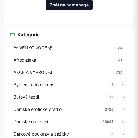
Zpět na homepage
Kategorie
☀️ VELIKONOCE ☀️
23
Afrodiziaka
53
AKCE A VÝPRODEJ
737
Bydlení a domácnost
1
Bytový textil
12
Dámské erotické prádlo
2726
Dámské oblečení
20945
Dárkové poukazy a zážitky
8