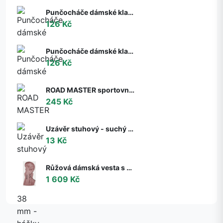
Punčocháče dámské klasik Dita 713 matné Gabriella melisa (tělová) XL
126 Kč
Punčocháče dámské klasik Duna 714 matné Gabriella neutro (tělová) XL
126 Kč
ROAD MASTER sportovní cyklo ponožky Moose černá S
245 Kč
Uzávěr stuhový - suchý zip š. 38 mm - háčky [10 cm] béžová
13 Kč
Růžová dámská vesta s kapucí S'West (B8225-83) růžová XXL (44)
1 609 Kč