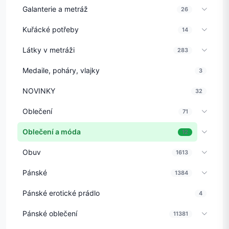
Galanterie a metráž
26
Kuřácké potřeby
14
Látky v metráži
283
Medaile, poháry, vlajky
3
NOVINKY
32
Oblečení
71
Oblečení a móda
12
Obuv
1613
Pánské
1384
Pánské erotické prádlo
4
Pánské oblečení
11381