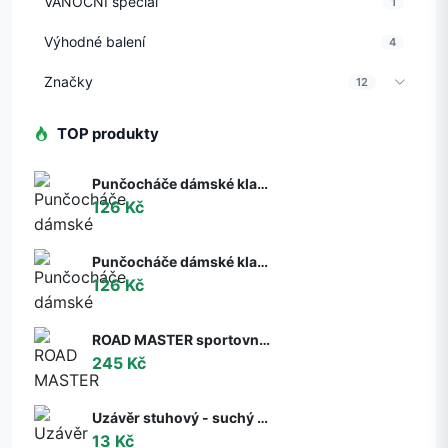
VÁNOČNÍ speciál
1
Výhodné balení
4
Značky
12
TOP produkty
Punčocháče dámské klasik Dita 713 matné Gabriella melisa (tělová) XL
126 Kč
Punčocháče dámské klasik Duna 714 matné Gabriella neutro (tělová) XL
126 Kč
ROAD MASTER sportovní cyklo ponožky Moose černá S
245 Kč
Uzávěr stuhový - suchý zip š. 38 mm - háčky [10 cm] béžová
13 Kč