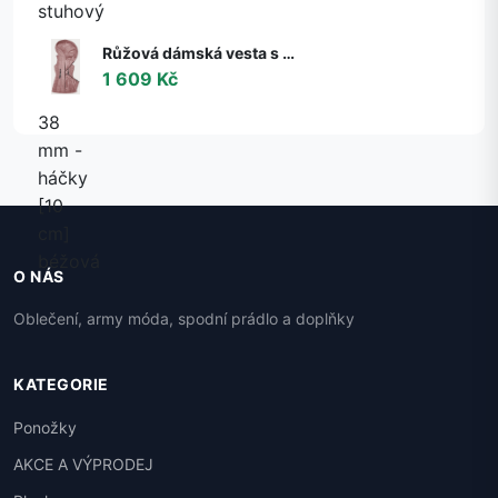
Růžová dámská vesta s kapucí S'West (B8225-83) růžová XXL (44)
1 609 Kč
O NÁS
Oblečení, army móda, spodní prádlo a doplňky
KATEGORIE
Ponožky
AKCE A VÝPRODEJ