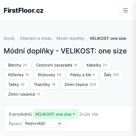
FirstFloor.cz
Domů
Oblečení a móda
Módní doplňky
VELIKOST: one size
Módní doplňky - VELIKOST: one size
Batohy
Cestovní zavazadla
Kabelky
20
16
20
Klíčenky
Klobouky
Pásky a šle
Šály
16
44
6
109
Tašky
Tkaničky
Zimní čepice
26
18
328
Zimní rukavice
13
0 produktů
VELIKOST: one size
Zrušit vše
Řazení: