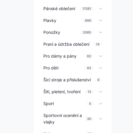
Pánské oblečení
11381
Plavky
690
Ponožky
2085
Praní a údržba oblečení
14
Pro dámy a pány
62
Pro děti
62
Šicí stroje a příslušenství
8
Šití, pletení, tvoření
13
Sport
5
Sportovní ocenění a
30
vlajky