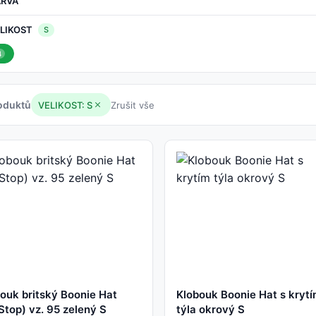
ARVA
LIKOST
S
4
oduktů
VELIKOST: S
Zrušit vše
ouk britský Boonie Hat
Klobouk Boonie Hat s kryt
Stop) vz. 95 zelený S
týla okrový S