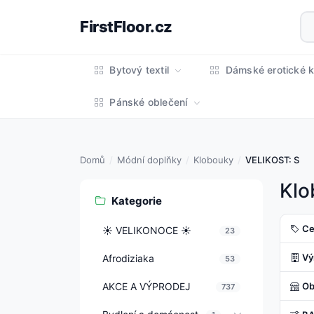
FirstFloor.cz
Bytový textil
Dámské erotické k
Pánské oblečení
Domů
Módní doplňky
Klobouky
VELIKOST: S
Klo
Kategorie
Ce
☀️ VELIKONOCE ☀️
23
Vý
Afrodiziaka
53
AKCE A VÝPRODEJ
Ob
737