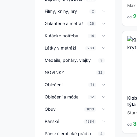
Max 
Filmy, knihy, hry
2
2
od
Galanterie a metráž
26
Kuřácké potřeby
14
Látky v metráži
283
Medaile, poháry, vlajky
3
NOVINKY
32
Oblečení
71
Oblečení a móda
12
Klob
týla
Obuv
1613
Stur
Pánské
1384
3
od
Pánské erotické prádlo
4