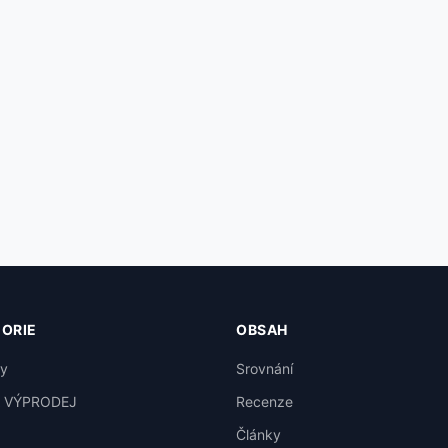
ORIE
OBSAH
y
Srovnání
A VÝPRODEJ
Recenze
Články