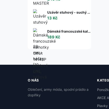
Uzávěr stuhový - suchý zip š. 38 mm - háčky [10 cm] béžová
13 Kč
Dámské francouzské kalhotky GINA 14145P ocelová L/XL
189 Kč
O NÁS
KATEG
Oblečení, army móda, spodní prádlo a
Ponožk
doplňky
AKCE 
Plavky