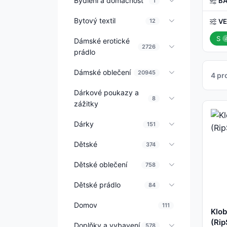
Bydlení a domácnost
B
1
Bytový textil
12
VE
S
Dámské erotické
2726
prádlo
Dámské oblečení
20945
4 pr
Dárkové poukazy a
8
zážitky
Dárky
151
Dětské
374
Dětské oblečení
758
Dětské prádlo
84
Domov
111
Klob
(Rip
Doplňky a vybavení
578