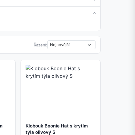
Řazení:
ím
Klobouk Boonie Hat s krytím
týla olivový S