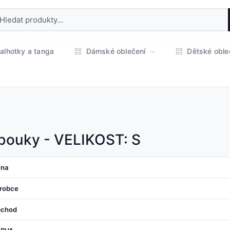
alhotky a tanga
Dámské oblečení
Dětské oble
bouky - VELIKOST: S
na
robce
chod