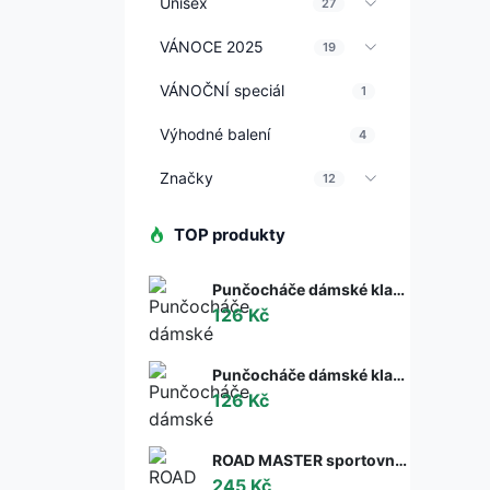
Unisex
27
VÁNOCE 2025
19
VÁNOČNÍ speciál
1
Výhodné balení
4
Značky
12
TOP produkty
Punčocháče dámské klasik Dita 713 matné Gabriella melisa (tělová) XL
126 Kč
Punčocháče dámské klasik Duna 714 matné Gabriella neutro (tělová) XL
126 Kč
ROAD MASTER sportovní cyklo ponožky Moose černá S
245 Kč